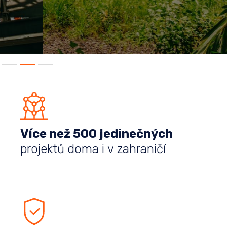
Slide 2 of 3.
Více než 500 jedinečných
projektů doma i v zahraničí